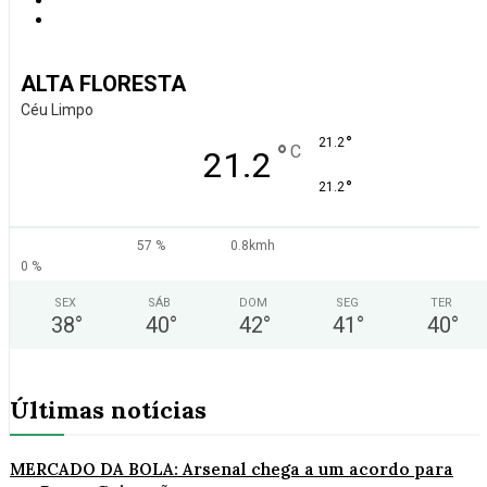
ALTA FLORESTA
Céu Limpo
°
21.2
°
C
21.2
°
21.2
57 %
0.8kmh
0 %
SEX
SÁB
DOM
SEG
TER
38
°
40
°
42
°
41
°
40
°
Últimas notícias
MERCADO DA BOLA: Arsenal chega a um acordo para