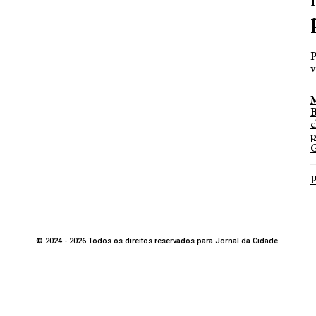
P
v
B
c
p
G
P
© 2024 - 2026 Todos os direitos reservados para Jornal da Cidade.