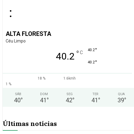
ALTA FLORESTA
Céu Limpo
°
40.2
°
C
40.2
°
40.2
18 %
1.6kmh
1 %
SÁB
DOM
SEG
TER
QUA
40
°
41
°
42
°
41
°
39
°
Últimas notícias