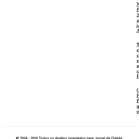
2
a
j
A
W
e
c
e
s
c
F
P
q
e
© 2024 - 2026 Todos os direitos reservados para Jornal da Cidade.