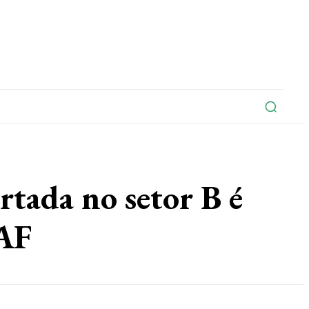
na
Edições Do Jornal
Artigo
Contato
da no setor B é
 AF