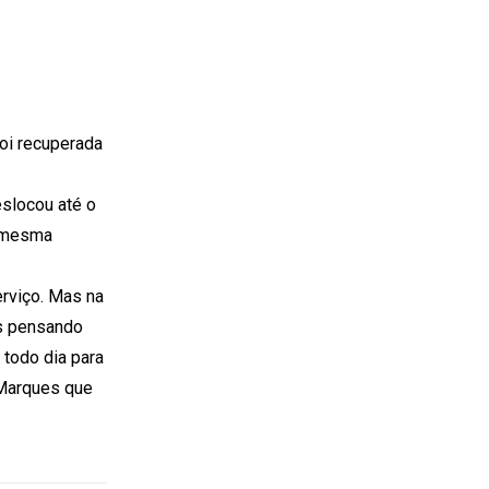
foi recuperada
slocou até o
a mesma
erviço. Mas na
as pensando
 todo dia para
 Marques que