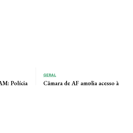
GERAL
: Polícia
Câmara de AF amplia acesso à
adiu duas
informação por meio do Portal da
Transparência
lícia de Alta
Lindomar Leal Assessoria de Imprensa Câmara
um homem
Municipal A Câmara Municipal de Alta Floresta
disponibiliza à população o Portal da
Transparência, uma...