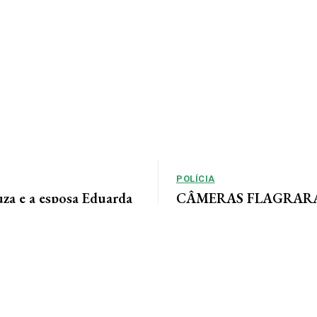
POLÍCIA
uza e a esposa Eduarda
CÂMERAS FLAGRARAM
m momentos especiais
rastreia ladrão que inv
sua linda família e com
empresas em AF
a. Feliz dia dos pais...
Por Arão Leite Alta Floresta – A Po
Floresta rastreia os passos de 
apontado pelo...