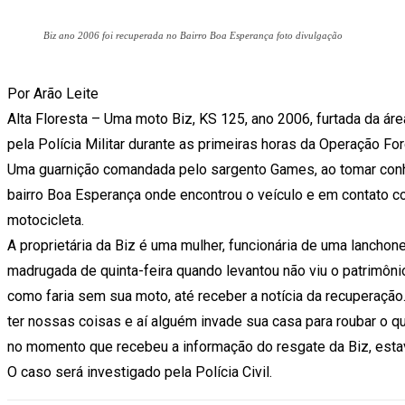
Biz ano 2006 foi recuperada no Bairro Boa Esperança foto divulgação
Por Arão Leite
Alta Floresta – Uma moto Biz, KS 125, ano 2006, furtada da área
pela Polícia Militar durante as primeiras horas da Operação For
Uma guarnição comandada pelo sargento Games, ao tomar conh
bairro Boa Esperança onde encontrou o veículo e em contato com
motocicleta.
A proprietária da Biz é uma mulher, funcionária de uma lanchon
madrugada de quinta-feira quando levantou não viu o patrimôn
como faria sem sua moto, até receber a notícia da recuperação. 
ter nossas coisas e aí alguém invade sua casa para roubar o q
no momento que recebeu a informação do resgate da Biz, estava 
O caso será investigado pela Polícia Civil.