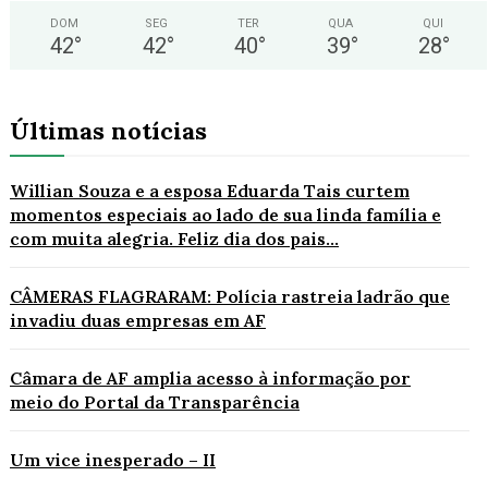
DOM
SEG
TER
QUA
QUI
42
°
42
°
40
°
39
°
28
°
Últimas notícias
Willian Souza e a esposa Eduarda Tais curtem
momentos especiais ao lado de sua linda família e
com muita alegria. Feliz dia dos pais...
CÂMERAS FLAGRARAM: Polícia rastreia ladrão que
invadiu duas empresas em AF
Câmara de AF amplia acesso à informação por
meio do Portal da Transparência
Um vice inesperado – II