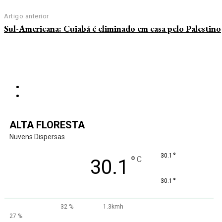
Artigo anterior
Sul-Americana: Cuiabá é eliminado em casa pelo Palestino
ALTA FLORESTA
Nuvens Dispersas
°
30.1
°
C
30.1
°
30.1
32 %
1.3kmh
27 %