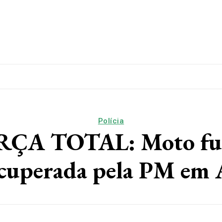
lítica
Esporte
Educação
Saúde
Papo De Esqui
Polícia
 TOTAL: Moto furta
cuperada pela PM em