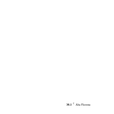
C
30.1
Alta Floresta