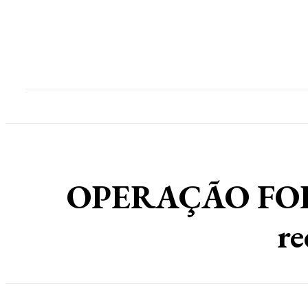
Home
Destaques
Geral
Polícia
Po
OPERAÇÃO FORÇA
re