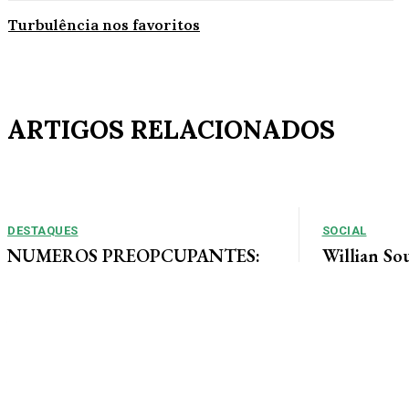
Turbulência nos favoritos
ARTIGOS RELACIONADOS
DESTAQUES
SOCIAL
NUMEROS PREOPCUPANTES:
Willian So
2025/2026: Acidentes aumentam
Tais curte
11% entre janeiro e agosto em
ao lado de 
Alta Floresta
muita alegri
Por Arão Leite Alta Floresta – No ano de 2025 a 7ª
Companhia do Corpo de Bombeiros de Alta...