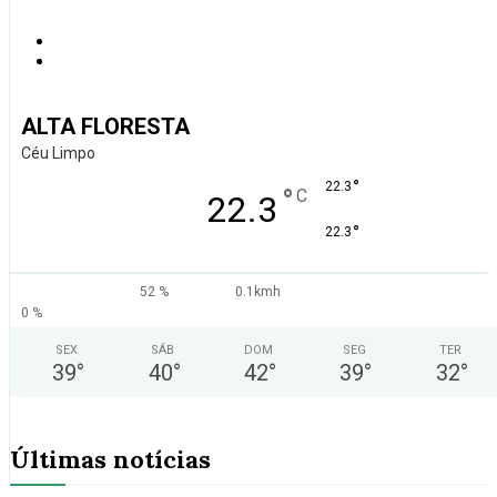
ALTA FLORESTA
Céu Limpo
°
22.3
°
C
22.3
°
22.3
52 %
0.1kmh
0 %
SEX
SÁB
DOM
SEG
TER
39
°
40
°
42
°
39
°
32
°
Últimas notícias