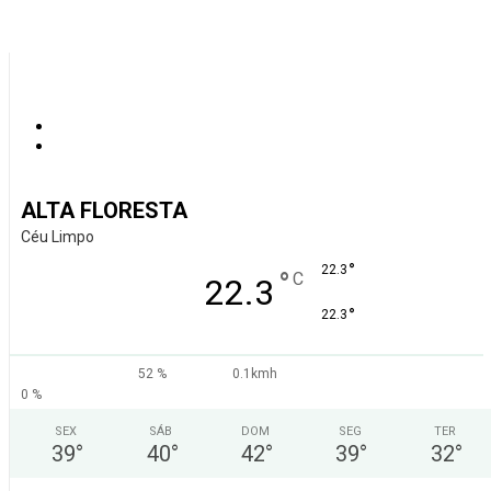
ALTA FLORESTA
Céu Limpo
°
22.3
°
C
22.3
°
22.3
52 %
0.1kmh
0 %
SEX
SÁB
DOM
SEG
TER
39
°
40
°
42
°
39
°
32
°