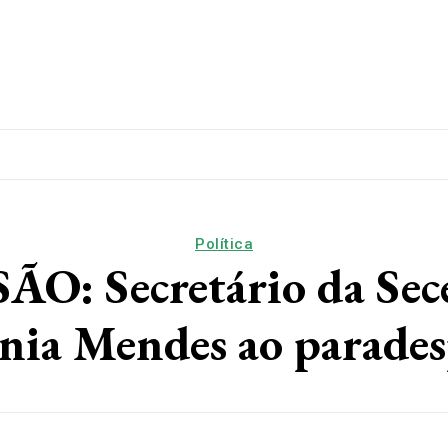
lítica
Esporte
Educação
Saúde
Papo De Esqui
Política
 Secretário da Secel 
nia Mendes ao parade