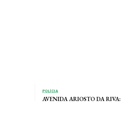
POLÍCIA
AVENIDA ARIOSTO DA RIVA:
Polícia Civil registra queixa de
so, em que as
roubo no centro de AF
e definidas
Por Arão Leite Alta Floresta – A Polícia Civil do
município de Alta Floresta deverá apurar o roubo