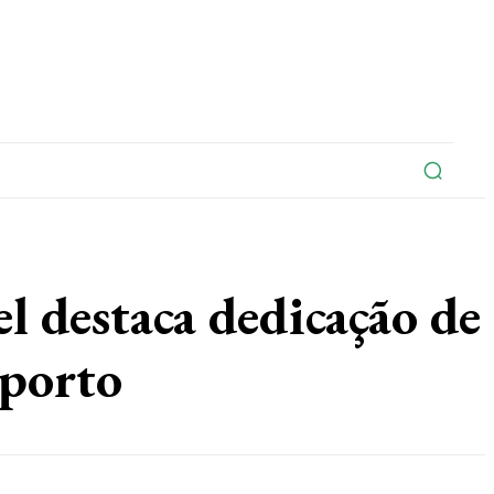
na
Edições Do Jornal
Artigo
Contato
destaca dedicação de
sporto