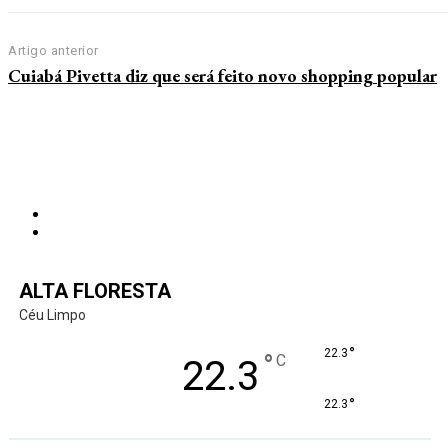
Artigo anterior
Cuiabá Pivetta diz que será feito novo shopping popular
ALTA FLORESTA
Céu Limpo
°
22.3
°
C
22.3
°
22.3