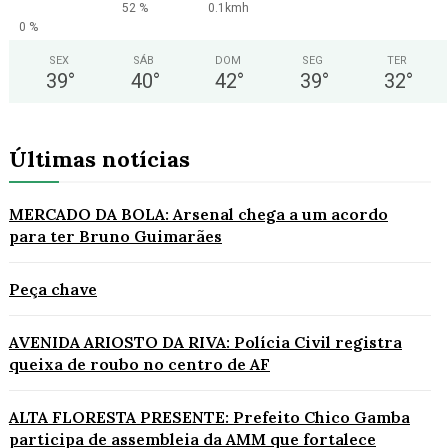
52 %
0.1kmh
0 %
SEX
SÁB
DOM
SEG
TER
39
°
40
°
42
°
39
°
32
°
Últimas notícias
MERCADO DA BOLA: Arsenal chega a um acordo
para ter Bruno Guimarães
Peça chave
AVENIDA ARIOSTO DA RIVA: Polícia Civil registra
queixa de roubo no centro de AF
ALTA FLORESTA PRESENTE: Prefeito Chico Gamba
participa de assembleia da AMM que fortalece