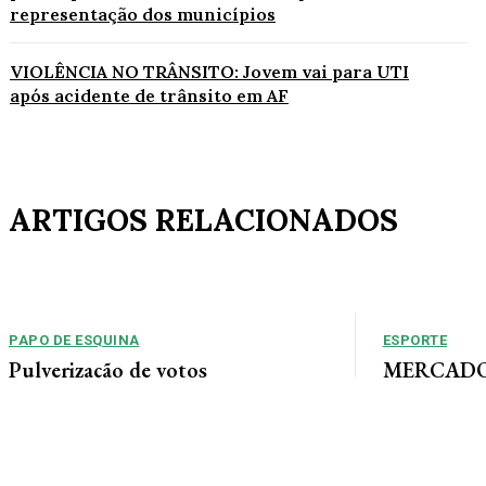
representação dos municípios
VIOLÊNCIA NO TRÂNSITO: Jovem vai para UTI
após acidente de trânsito em AF
ARTIGOS RELACIONADOS
PAPO DE ESQUINA
ESPORTE
Pulverização de votos
MERCADO 
chega a um
E essa disputa dos mais de 43 mil votos da
Guimarães
cidade será árdua. Na Câmara Municipal, os 15...
Gustavo Sampaio
chegou a um ac