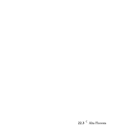
C
22.3
Alta Floresta