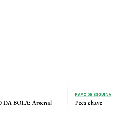
PAPO DE ESQUINA
DA BOLA: Arsenal
Peça chave
 acordo para ter Bruno
No cenário político de Mato Gros
alianças costumam ser moldadas 
entre as forças...
 Jornal da Cidade O Arsenal
ordo com o Newcastle pela