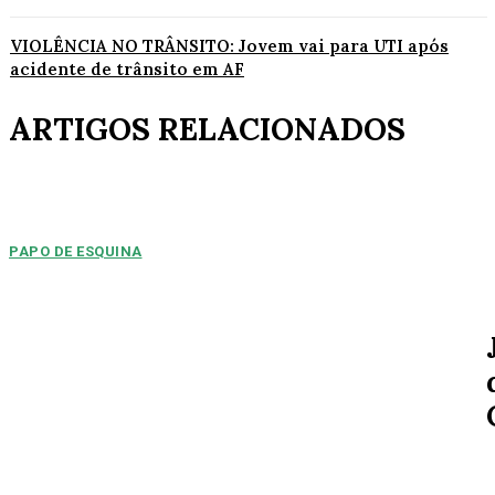
VIOLÊNCIA NO TRÂNSITO: Jovem vai para UTI após
acidente de trânsito em AF
ARTIGOS RELACIONADOS
PAPO DE ESQUINA
Pulverização de votos
E essa disputa dos mais de 43 mil votos da cidade será árdua. Na
Câmara Municipal, os 15...
ESPORTE
MERCADO DA BOLA: Arsenal chega a um
acordo para ter Bruno Guimarães