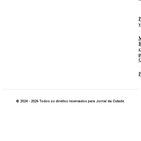
P
v
B
c
p
G
P
© 2024 - 2026 Todos os direitos reservados para Jornal da Cidade.