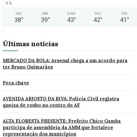
0 %
SEX
SÁB
DOM
SEG
TER
38
°
39
°
43
°
42
°
41
°
Últimas notícias
MERCADO DA BOLA: Arsenal chega a um acordo para
ter Bruno Guimarães
Peça chave
AVENIDA ARIOSTO DA RIVA: Polícia Civil registra
queixa de roubo no centro de AF
ALTA FLORESTA PRESENTE: Prefeito Chico Gamba
participa de assembleia da AMM que fortalece
representação dos municípios