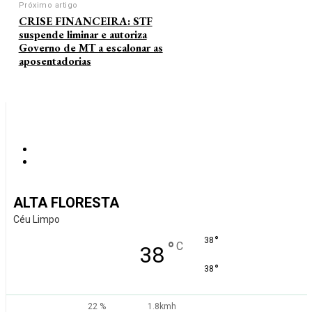
Próximo artigo
CRISE FINANCEIRA: STF
suspende liminar e autoriza
Governo de MT a escalonar as
aposentadorias
ALTA FLORESTA
Céu Limpo
°
38
°
C
38
°
38
22 %
1.8kmh