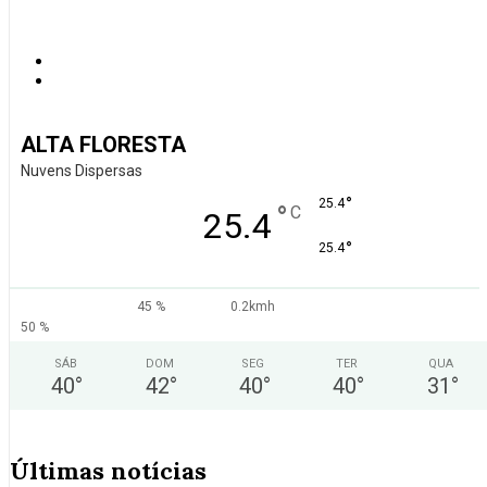
ALTA FLORESTA
Nuvens Dispersas
°
25.4
°
C
25.4
°
25.4
45 %
0.2kmh
50 %
SÁB
DOM
SEG
TER
QUA
40
°
42
°
40
°
40
°
31
°
Últimas notícias