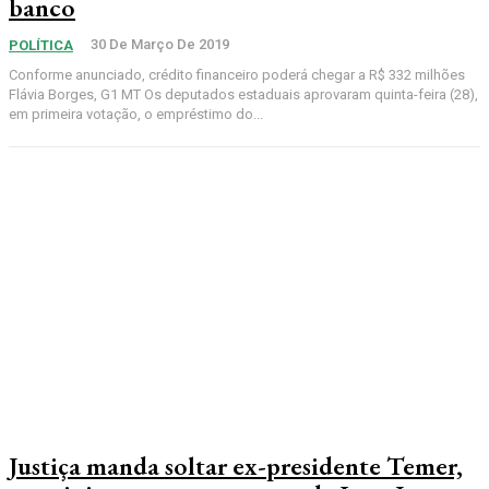
banco
30 De Março De 2019
POLÍTICA
Conforme anunciado, crédito financeiro poderá chegar a R$ 332 milhões
Flávia Borges, G1 MT Os deputados estaduais aprovaram quinta-feira (28),
em primeira votação, o empréstimo do...
Justiça manda soltar ex-presidente Temer,