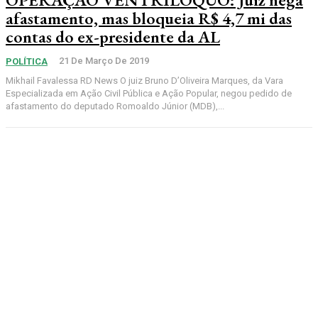
afastamento, mas bloqueia R$ 4,7 mi das
contas do ex-presidente da AL
21 De Março De 2019
POLÍTICA
Mikhail Favalessa RD News O juiz Bruno D’Oliveira Marques, da Vara
Especializada em Ação Civil Pública e Ação Popular, negou pedido de
afastamento do deputado Romoaldo Júnior (MDB),...