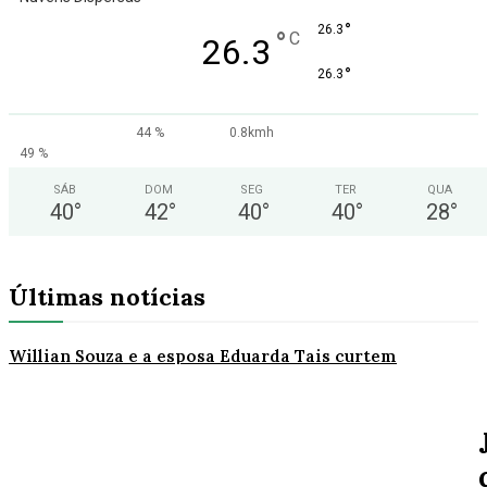
°
26.3
°
C
26.3
°
26.3
44 %
0.8kmh
49 %
SÁB
DOM
SEG
TER
QUA
40
°
42
°
40
°
40
°
28
°
Últimas notícias
Willian Souza e a esposa Eduarda Tais curtem
momentos especiais ao lado de sua linda família e
com muita alegria. Feliz dia dos pais...
CÂMERAS FLAGRARAM: Polícia rastreia ladrão que
invadiu duas empresas em AF