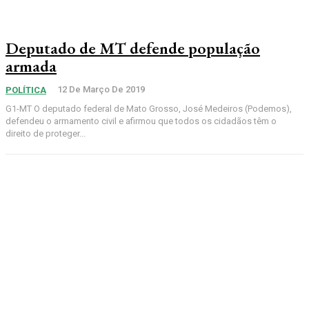
Deputado de MT defende população
armada
12 De Março De 2019
POLÍTICA
G1-MT O deputado federal de Mato Grosso, José Medeiros (Podemos),
defendeu o armamento civil e afirmou que todos os cidadãos têm o
direito de proteger...