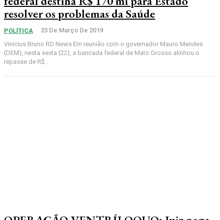
federal destina R$ 170 mi para Estado
resolver os problemas da Saúde
23 De Março De 2019
POLÍTICA
Vinícius Bruno RD News Em reunião com o governador Mauro Mendes
(DEM), nesta sexta (22), a bancada federal de Mato Grosso alinhou o
repasse de R$...
OPERAÇÃO VENTRÍLOQUO: Juiz nega