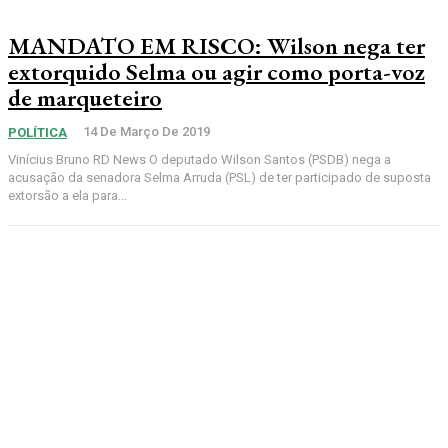
MANDATO EM RISCO: Wilson nega ter
extorquido Selma ou agir como porta-voz
de marqueteiro
14 De Março De 2019
POLÍTICA
Vinícius Bruno RD News O deputado Wilson Santos (PSDB) nega a
acusação da senadora Selma Arruda (PSL) de ter participado de suposta
extorsão a ela para...