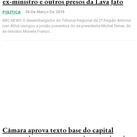
ex-ministro e outros presos da Lava Jato
26 De Março De 2019
POLÍTICA
BBC NEWS O desembargador do Tribunal Regional da 2ª Região Antonio
Ivan Athié revogou a prisão preventiva do ex-presidente Michel Temer, do
ex-ministro Moreira Franco...
Câmara aprova texto base do capital