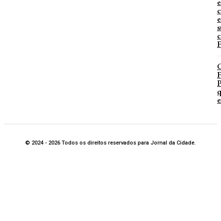
e
c
e
s
c
F
P
q
e
© 2024 - 2026 Todos os direitos reservados para Jornal da Cidade.