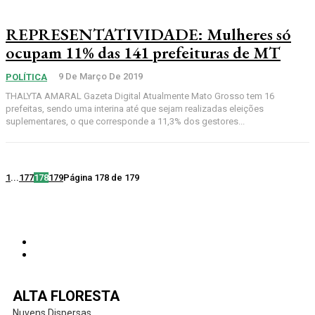
REPRESENTATIVIDADE: Mulheres só
ocupam 11% das 141 prefeituras de MT
9 De Março De 2019
POLÍTICA
THALYTA AMARAL Gazeta Digital Atualmente Mato Grosso tem 16
prefeitas, sendo uma interina até que sejam realizadas eleições
suplementares, o que corresponde a 11,3% dos gestores...
1
...
177
178
179
Página 178 de 179
ALTA FLORESTA
Nuvens Dispersas