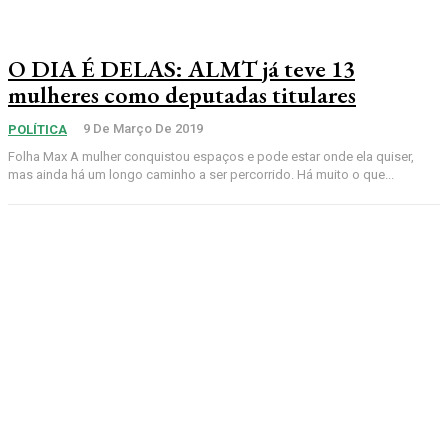
O DIA É DELAS: ALMT já teve 13
mulheres como deputadas titulares
9 De Março De 2019
POLÍTICA
Folha Max A mulher conquistou espaços e pode estar onde ela quiser,
mas ainda há um longo caminho a ser percorrido. Há muito o que...