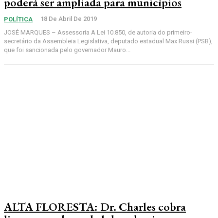
poderá ser ampliada para municípios
18 De Abril De 2019
POLÍTICA
JOSÉ MARQUES – Assessoria A Lei 10.850, de autoria do primeiro-
secretário da Assembleia Legislativa, deputado estadual Max Russi (PSB),
que foi sancionada pelo governador Mauro...
ALTA FLORESTA: Dr. Charles cobra