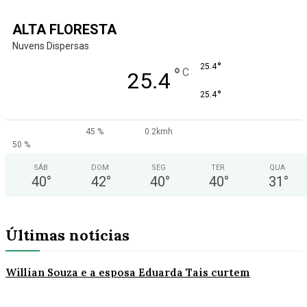
ALTA FLORESTA
Nuvens Dispersas
°
25.4
°
C
25.4
°
25.4
45 %
0.2kmh
50 %
SÁB
DOM
SEG
TER
QUA
40
°
42
°
40
°
40
°
31
°
Últimas notícias
Willian Souza e a esposa Eduarda Tais curtem
momentos especiais ao lado de sua linda família e
com muita alegria. Feliz dia dos pais...