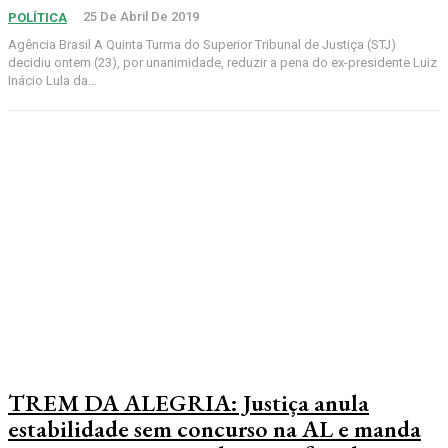
25 De Abril De 2019
POLÍTICA
Agência Brasil A Quinta Turma do Superior Tribunal de Justiça (STJ)
decidiu ontem (23), por unanimidade, reduzir a pena do ex-presidente Luiz
Inácio Lula da...
TREM DA ALEGRIA: Justiça anula
estabilidade sem concurso na AL e manda