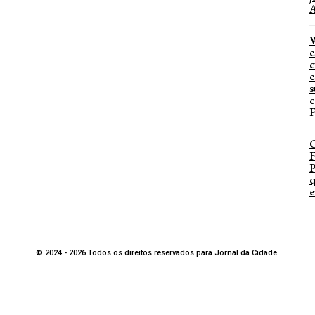
A
W
e
c
e
s
c
F
P
q
e
© 2024 - 2026 Todos os direitos reservados para Jornal da Cidade.