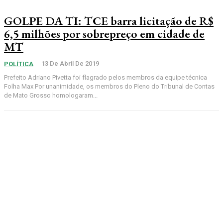
GOLPE DA TI: TCE barra licitação de R$
6,5 milhões por sobrepreço em cidade de
MT
13 De Abril De 2019
POLÍTICA
Prefeito Adriano Pivetta foi flagrado pelos membros da equipe técnica
Folha Max Por unanimidade, os membros do Pleno do Tribunal de Contas
de Mato Grosso homologaram...