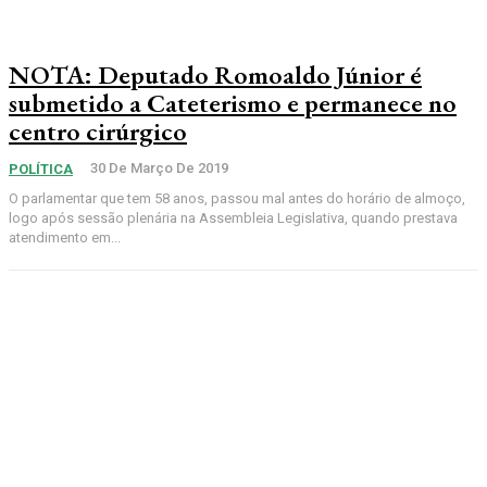
NOTA: Deputado Romoaldo Júnior é
submetido a Cateterismo e permanece no
centro cirúrgico
30 De Março De 2019
POLÍTICA
O parlamentar que tem 58 anos, passou mal antes do horário de almoço,
logo após sessão plenária na Assembleia Legislativa, quando prestava
atendimento em...