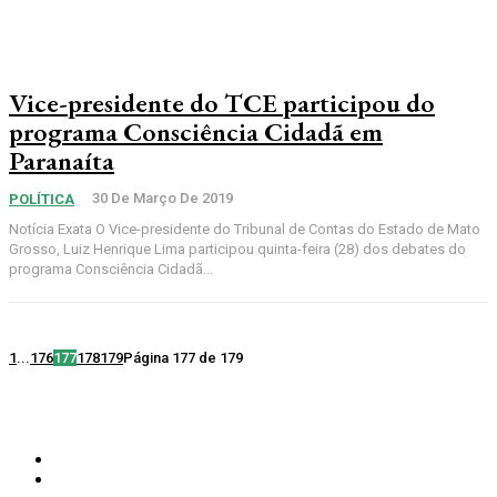
Vice-presidente do TCE participou do
programa Consciência Cidadã em
Paranaíta
30 De Março De 2019
POLÍTICA
Notícia Exata O Vice-presidente do Tribunal de Contas do Estado de Mato
Grosso, Luiz Henrique Lima participou quinta-feira (28) dos debates do
programa Consciência Cidadã...
1
...
176
177
178
179
Página 177 de 179