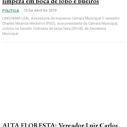
limpeza em boca de lobo e bueiros
13 De Abril De 2019
POLÍTICA
LINDOMAR LEAL Assessoria de Imprensa Câmara Municipal O vereador
Charles Miranda Medeiros (PSD), vice-presidente da Câmara Municipal,
cobrou na Sessão Ordinária de terça-feira (09.04), da Secretaria
Municipal...
ALTA FLORESTA: Vereador Luiz Carlos