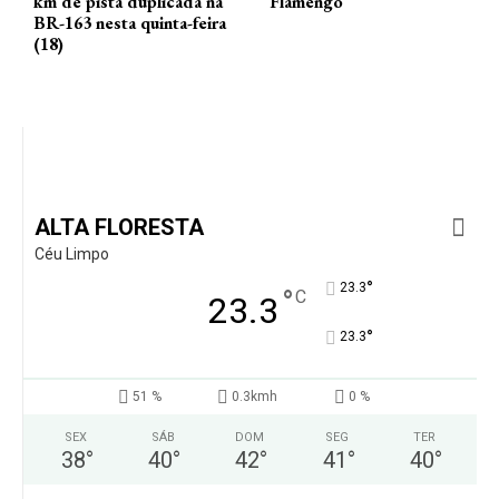
km de pista duplicada na
Flamengo
BR-163 nesta quinta-feira
(18)
ALTA FLORESTA
Céu Limpo
°
23.3
°
C
23.3
°
23.3
51 %
0.3kmh
0 %
SEX
SÁB
DOM
SEG
TER
38
°
40
°
42
°
41
°
40
°