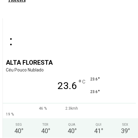
ALTA FLORESTA
Céu Pouco Nublado
°
23.6
°
C
23.6
°
23.6
46 %
2.3kmh
19 %
SEG
TER
QUA
QUI
SEX
40
°
40
°
40
°
41
°
39
°